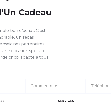
d'Un Cadeau
mple bon d’achat. C’est
morable, un repas
nseignes partenaires.
ne occasion spéciale,
large choix adapté à tous
ISE
SERVICES